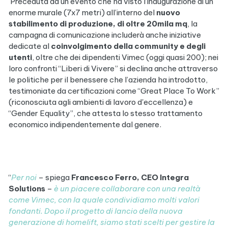
Preceduta da un evento che ha visto l’inaugurazione di un
enorme murale (7x7 metri) all’interno del
nuovo
stabilimento di produzione, di oltre 20mila mq
, la
campagna di comunicazione includerà anche iniziative
dedicate al
coinvolgimento della community e degli
utenti
, oltre che dei dipendenti Vimec (oggi quasi 200); nei
loro confronti “Liberi di Vivere” si declina anche attraverso
le politiche per il benessere che l’azienda ha introdotto,
testimoniate da certificazioni come “Great Place To Work”
(riconosciuta agli ambienti di lavoro d'eccellenza) e
“Gender Equality”, che attesta lo stesso trattamento
economico indipendentemente dal genere.
“
Per noi
– spiega
Francesco Ferro, CEO Integra
Solutions
–
è un piacere collaborare con una realtà
come Vimec, con la quale condividiamo molti valori
fondanti. Dopo il progetto di lancio della nuova
generazione di homelift, siamo stati scelti per gestire la