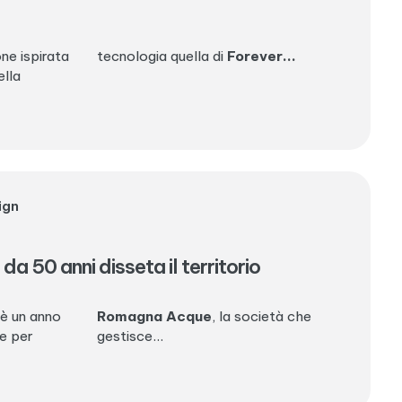
ne ispirata
tecnologia quella di
Forever...
ella
ign
 50 anni disseta il territorio
 è un anno
Romagna Acque
, la società che
e per
gestisce...