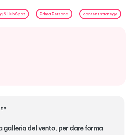
ng & HubSpot
Prima Persona
content strategy
ign
galleria del vento, per dare forma