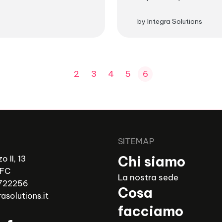
by Integra Solutions
2
3
4
5
6
SITEMAP
Chi siamo
o II, 13
 FC
La nostra sede
722256
Cosa
asolutions.it
facciamo