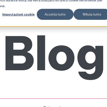
nto durante visita, ma verrà utilizzato un unico cookie nel browser per
one.
we
make
ideas
Impostazioni cookie
Accetta tutto
Rifiuta tutto
chi siamo
cosa facciamo
progetti
Blog