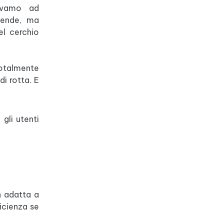
devamo ad
ziende, ma
el cerchio
totalmente
i rotta. E
 gli utenti
n adatta a
ficienza se