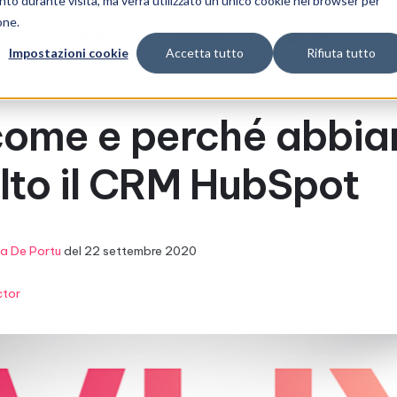
nto durante visita, ma verrà utilizzato un unico cookie nel browser per
one.
we
make
ideas
Impostazioni cookie
Accetta tutto
Rifiuta tutto
chi siamo
cosa facciamo
progetti
come e perché abbi
lto il CRM HubSpot
sa De Portu
del
22 settembre 2020
ctor