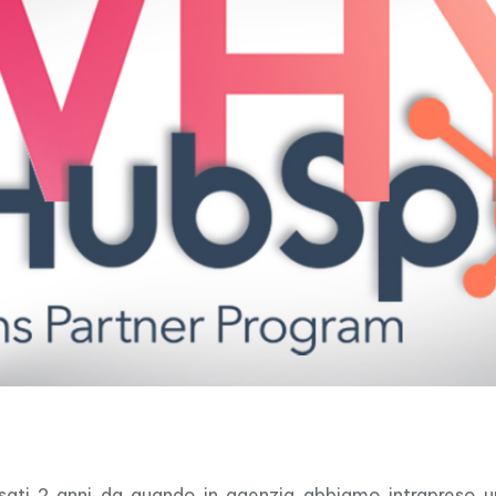
ati 2 anni da quando in agenzia abbiamo intrapreso u