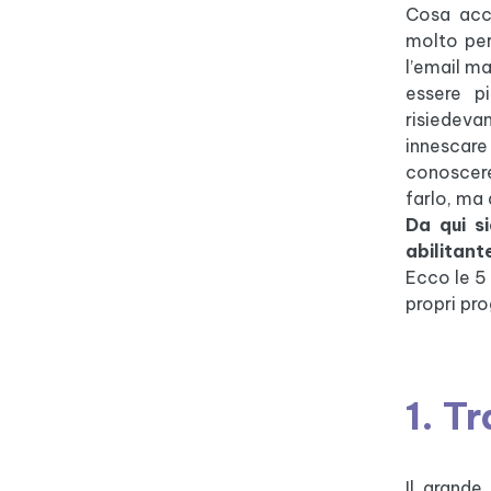
Cosa acc
molto per
l’email ma
essere p
risiedeva
innescare
conoscere
farlo, ma
Da qui si
abilitant
Ecco le 5 
propri pro
1. T
Il grande