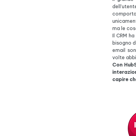
dell’ute
comportam
unicament
ma le cos
Il CRM ha 
bisogno d
email son
volte abb
Con HubS
interazion
capire ch