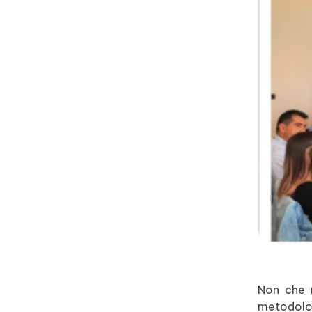
Non che n
metodolog