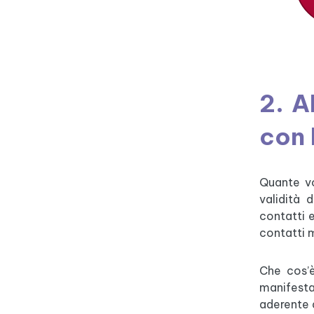
2. A
con 
Quante vo
validità 
contatti e
contatti m
Che cos’è
manifest
aderente 