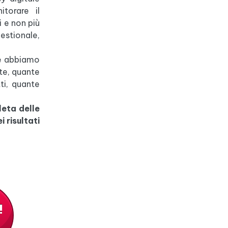
torare il
 e non più
estionale,
one abbiamo
te, quante
ti, quante
eta delle
i risultati
!