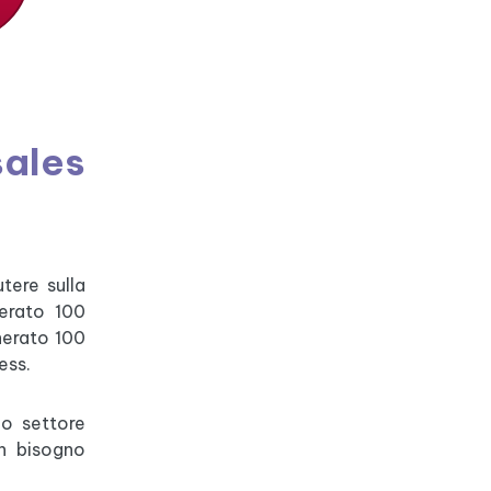
sales
tere sulla
nerato 100
enerato 100
ess.
uo settore
n bisogno