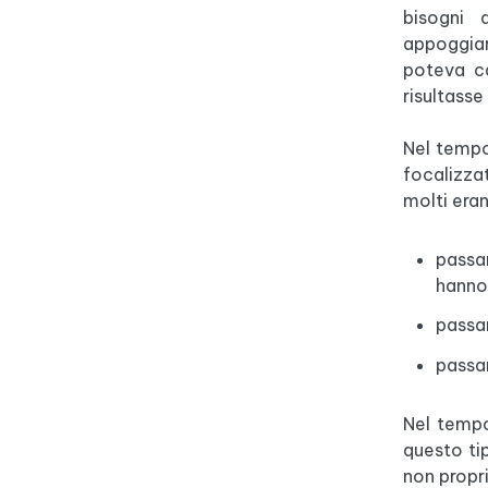
bisogni 
appoggiar
poteva ca
risultasse
Nel tempo
focalizza
molti eran
passar
hanno
passar
passar
Nel tempo
questo tip
non propri