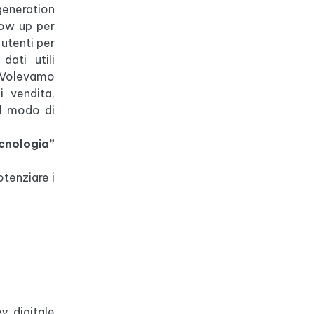
eneration
low up per
 utenti per
ati utili
. Volevamo
i vendita,
il modo di
ecnologia”
otenziare i
y digitale