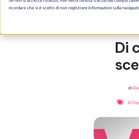
Se non si accetta l'utilizzo, non verrà tenuta traccia del comportame
ricordare che si è scelto di non registrare informazioni sulla navigazi
Di 
sce
di
Eli
IS Fa