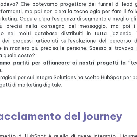
adeva? Che potevamo progettare dei funnel di lead g
formanti, ma poi non c’era la tecnologia per fare il fol
rketing. Oppure c’era l’esigenza di segmentare meglio gli
iù precisi nella consegna del messaggio, ma poi i d
no nei molti database distribuiti in tutta l’azienda
 dei processi articolati sull’evoluzione del percorso d
 in maniera più precisa le persone. Spesso si trovava 
 a quale costo?
amo partiti per affiancare ai nostri progetti la “t
e.
ragioni per cui Integra Solutions ha scelto HubSpot per p
getti di marketing digitale.
racciamento del journey
 merito di HubSpot è quello di avere integrato il journe