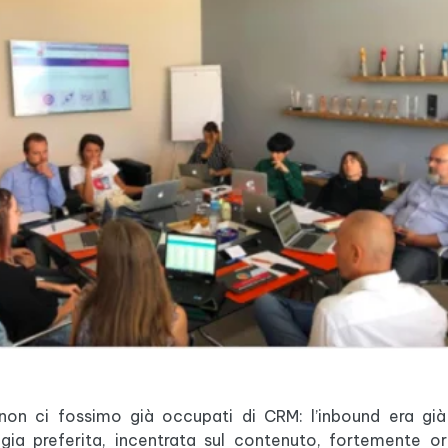
on ci fossimo già occupati di CRM: l’inbound era già
ia preferita, incentrata sul contenuto, fortemente or