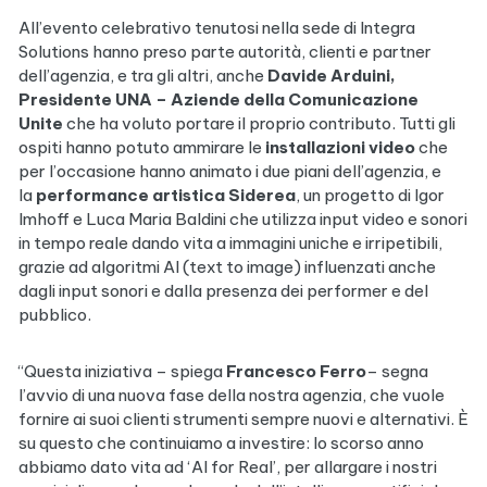
All’evento celebrativo tenutosi nella sede di Integra
Solutions hanno preso parte autorità, clienti e partner
dell’agenzia, e tra gli altri, anche
Davide Arduini,
Presidente UNA – Aziende della Comunicazione
Unite
che ha voluto portare il proprio contributo. Tutti gli
ospiti hanno potuto ammirare le
installazioni video
che
per l’occasione hanno animato i due piani dell’agenzia, e
la
performance artistica Siderea
, un progetto di Igor
Imhoff e Luca Maria Baldini che utilizza input video e sonori
in tempo reale dando vita a immagini uniche e irripetibili,
grazie ad algoritmi AI (text to image) influenzati anche
dagli input sonori e dalla presenza dei performer e del
pubblico.
“Questa iniziativa – spiega
Francesco Ferro
– segna
l’avvio di una nuova fase della nostra agenzia, che vuole
fornire ai suoi clienti strumenti sempre nuovi e alternativi. È
su questo che continuiamo a investire: lo scorso anno
abbiamo dato vita ad ‘AI for Real’, per allargare i nostri