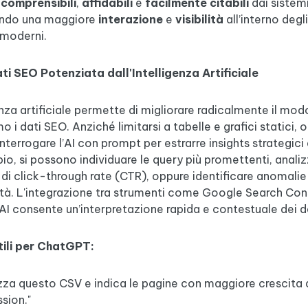
o
comprensibili
,
affidabili
e
facilmente citabili
dai sistemi
endo una maggiore
interazione
e
visibilità
all’interno degl
 moderni.
ati SEO Potenziata dall'Intelligenza Artificiale
enza artificiale permette di migliorare radicalmente il modo
o i dati SEO. Anziché limitarsi a tabelle e grafici statici, 
interrogare l’AI con prompt per estrarre insights strategici 
o, si possono individuare le query più promettenti, anali
 di click-through rate (CTR), oppure identificare anomalie
tà. L'integrazione tra strumenti come Google Search Co
AI consente un’interpretazione rapida e contestuale dei da
ili per ChatGPT:
zza questo CSV e indica le pagine con maggiore crescita 
sion."