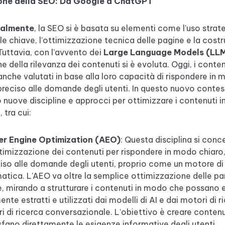
ione della SEO: Da Google a ChatGPT
nalmente
, la SEO si è basata su elementi come l’uso strat
le chiave, l’ottimizzazione tecnica delle pagine e la costr
Tuttavia, con l’avvento dei
Large Language Models (LL
e della rilevanza dei contenuti si è evoluta. Oggi, i conten
nche valutati in base alla loro capacità di rispondere in
preciso alle domande degli utenti. In questo nuovo contes
nuove discipline e approcci per ottimizzare i contenuti 
 tra cui:
r Engine Optimization (AEO)
: Questa disciplina si conc
ttimizzazione dei contenuti per rispondere in modo chiaro
iso alle domande degli utenti, proprio come un motore di
tica. L'AEO va oltre la semplice ottimizzazione delle pa
, mirando a strutturare i contenuti in modo che possano 
ente estratti e utilizzati dai modelli di AI e dai motori di r
i di ricerca conversazionale. L’obiettivo è creare conten
fano direttamente le esigenze informative degli utenti,