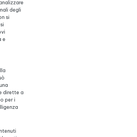
 analizzare
ali degli
on si
si
ovi
à e
lla
uò
 una
e dirette a
o per i
lligenza
ntenuti