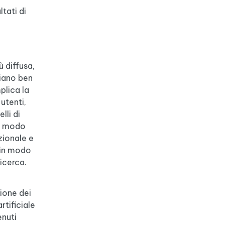
tati di
 diffusa,
siano ben
plica la
utenti,
lli di
in modo
zionale e
i in modo
icerca.
zione dei
rtificiale
enuti