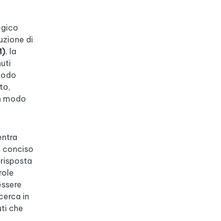
egico
uzione di
M)
, la
uti
 modo
to,
in modo
entra
, conciso
 risposta
role
essere
icerca in
uti che