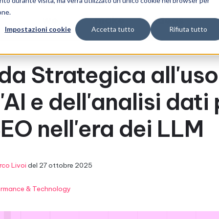
nto durante visita, ma verrà utilizzato un unico cookie nel browser per
one.
we
make
ideas
Impostazioni cookie
Accetta tutto
Rifiuta tutto
chi siamo
cosa facciamo
progetti
da Strategica all'uso
'AI e dell'analisi dati
SEO nell'era dei LLM
co Livoi
del
27 ottobre 2025
ormance & Technology