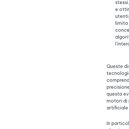
stessi
e otti
utenti
limita
concen
algori
l'inte
Queste dis
tecnologia
comprende
precisione
questa evo
motori di 
artificia
In partico