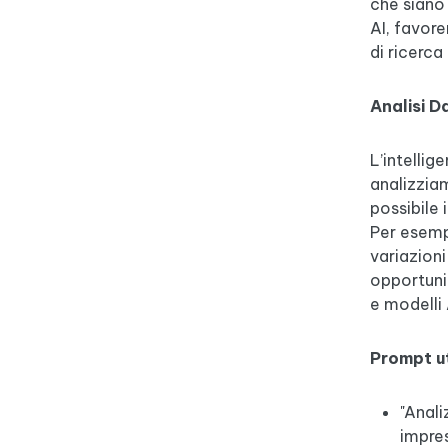
che sian
AI, favor
di ricerca
Analisi D
L’intellig
analizziam
possibile 
Per esempi
variazioni
opportuni
e modelli 
Prompt ut
"Anali
impres