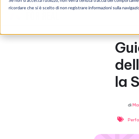
Se non si accetta l'utilizzo, non verrà tenuta traccia del comportame
ricordare che si è scelto di non registrare informazioni sulla navigazi
Gui
dell
la 
di
Mar
Perf