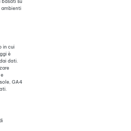
 basati su
i ambienti
 in cui
oggi è
dai dati.
zzare
 e
nsole, GA4
ti.
di