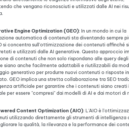
endo che vengano riconosciuti e utilizzati dalle AI nei risul
a.
ative Engine Optimization (GEO)
: In un mondo in cui la
azione automatica di contenuti sta diventando sempre più
 si concentra sull'ottimizzazione dei contenuti affinché 
retati e utilizzati dalle AI generative. Questo approccio im
one di contenuti che non solo rispondano alle query degli 
 siano anche facilmente adattabili e riutilizzabili da mode
ggio generativo per produrre nuovi contenuti o risposte 
to. GEO implica una stretta collaborazione tra SEO tradi
igenza artificiale per garantire che i contenuti siano creat
le per essere "compresi" dai modelli di AI e dai motori di r
wered Content Optimization (AIO)
: L'AIO è l'ottimizza
uti utilizzando direttamente gli strumenti di intelligenza a
gliorare la qualità, la rilevanza e la performance dei cont