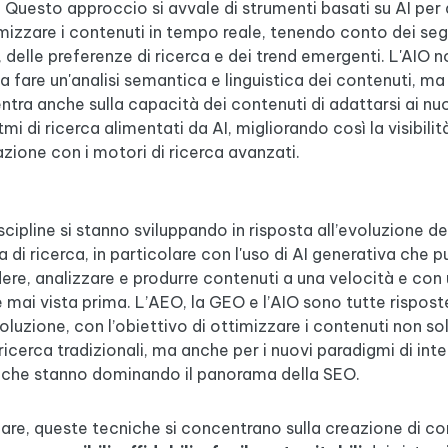
. Questo approccio si avvale di strumenti basati su AI per
mizzare i contenuti in tempo reale, tenendo conto dei segn
, delle preferenze di ricerca e dei trend emergenti. L'AIO n
 a fare un'analisi semantica e linguistica dei contenuti, ma 
tra anche sulla capacità dei contenuti di adattarsi ai nu
tmi di ricerca alimentati da AI, migliorando così la visibilit
razione con i motori di ricerca avanzati.
cipline si stanno sviluppando in risposta all’evoluzione de
 di ricerca, in particolare con l'uso di AI generativa che p
re, analizzare e produrre contenuti a una velocità e con
 mai vista prima. L’AEO, la GEO e l’AIO sono tutte rispost
luzione, con l’obiettivo di ottimizzare i contenuti non sol
ricerca tradizionali, ma anche per i nuovi paradigmi di inte
le che stanno dominando il panorama della SEO.
lare, queste tecniche si concentrano sulla creazione di co