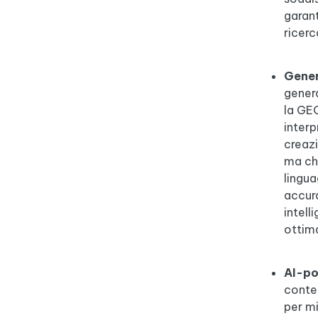
garant
ricerc
Gener
gener
la GEO
interp
creazi
ma che
lingua
accura
intell
ottima
AI-po
conten
per mi