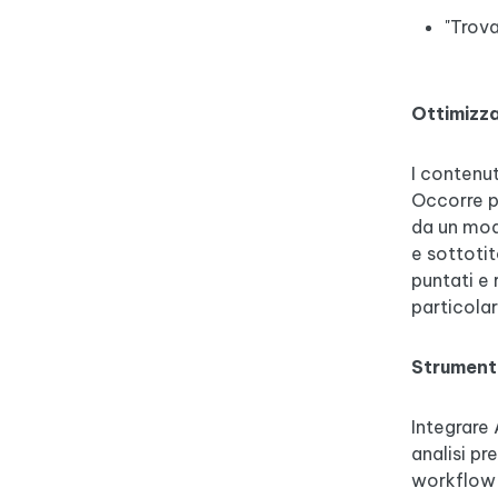
"Trova
Ottimizza
I contenut
Occorre pr
da un mode
e sottotit
puntati e 
particolar
Strumenti
Integrare 
analisi pr
workflow 