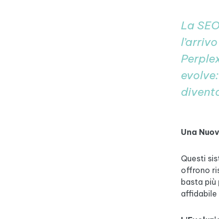
La SEO
l’arri
Perplex
evolve:
diventa
Una Nuov
Questi sis
offrono ri
basta più
affidabile