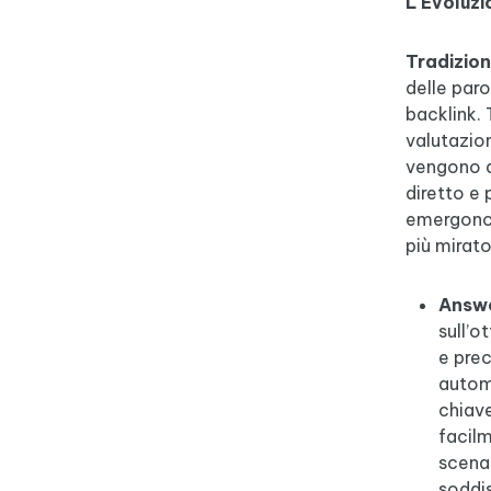
L'Evoluz
Tradizio
delle paro
backlink. 
valutazion
vengono a
diretto e 
emergono 
più mirato,
Answe
sull’o
e prec
automa
chiave
facilm
scenar
soddis