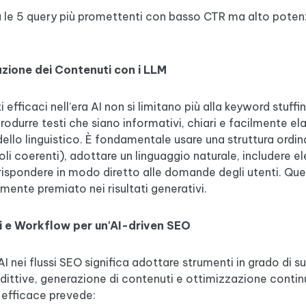
 le 5 query più promettenti con basso CTR ma alto potenz
zione dei Contenuti con i LLM
i efficaci nell’era AI non si limitano più alla keyword stuffin
odurre testi che siano informativi, chiari e facilmente ela
llo linguistico. È fondamentale usare una struttura ordina
oli coerenti), adottare un linguaggio naturale, includere e
rispondere in modo diretto alle domande degli utenti. Ques
mente premiato nei risultati generativi.
 e Workflow per un'AI-driven SEO
AI nei flussi SEO significa adottare strumenti in grado di 
edittive, generazione di contenuti e ottimizzazione contin
efficace prevede: