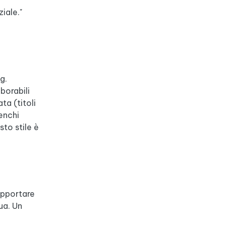
iale."
g.
borabili
ta (titoli
lenchi
to stile è
supportare
ua. Un