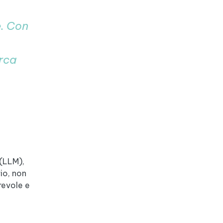
. Con
erca
 (LLM),
io, non
revole e