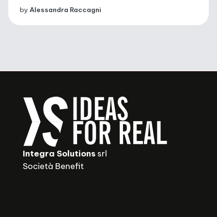
by
Alessandra Raccagni
Integra Solutions
srl
Società Benefit